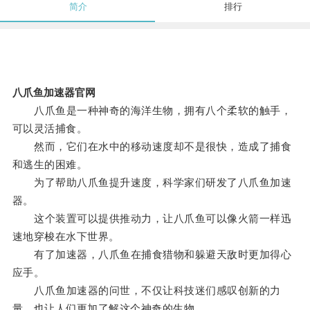
简介
排行
八爪鱼加速器官网
八爪鱼是一种神奇的海洋生物，拥有八个柔软的触手，
可以灵活捕食。
然而，它们在水中的移动速度却不是很快，造成了捕食
和逃生的困难。
为了帮助八爪鱼提升速度，科学家们研发了八爪鱼加速
器。
这个装置可以提供推动力，让八爪鱼可以像火箭一样迅
速地穿梭在水下世界。
有了加速器，八爪鱼在捕食猎物和躲避天敌时更加得心
应手。
八爪鱼加速器的问世，不仅让科技迷们感叹创新的力
量，也让人们更加了解这个神奇的生物。