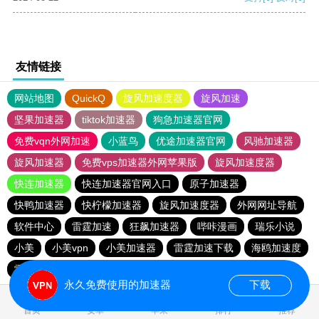
友情链接
网站地图
QuickQ
旋风加速度器
旋风加速
坚果加速器
tiktok加速器
狗急加速器官网
免费vqn外网加速
小蓝鸟
优途加速器官网
风驰加速器
旋风加速器
免费vps加速器外网苹果版
旋风加速度器
快连加速器
快连加速器官网入口
原子加速器
快鸭加速器
快柠檬加速器
旋风加速度器
外网网址导航
软件中心
雷霆加速
狂飙加速器
哔咔漫画
瑞乐小说
小美
小美vpn
小美加速器
雷霆加速下载
海鸥加速度
雷霆加速版ins
海鸥加速器下载
雷霆加速
永久免费使用的加速器
下载
0.016241s
首页
安卓
苹果
排行
推荐