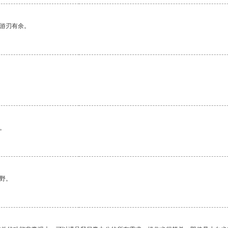
中游刃有余。
。
。
野。