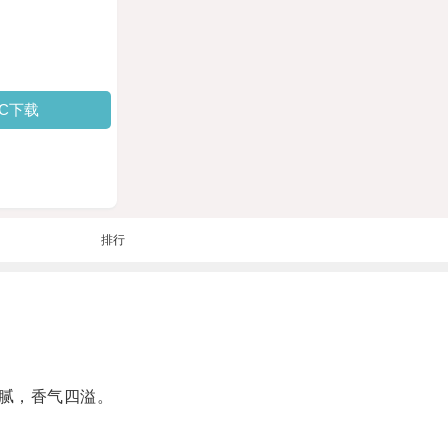
PC下载
排行
腻，香气四溢。