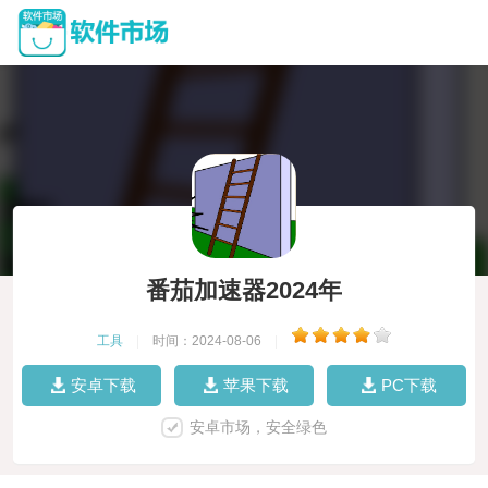
番茄加速器2024年
工具
|
时间：2024-08-06
|
安卓下载
苹果下载
PC下载
安卓市场，安全绿色