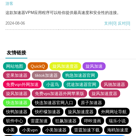
游客
这款加速器VPM应用程序可以给你提供最高速度和安全性的连接。
2024-08-06
支持
[0]
反对
[0]
友情链接
网站地图
QuickQ
旋风加速度器
旋风加速
坚果加速器
tiktok加速器
狗急加速器官网
免费vqn外网加速
小蓝鸟
优途加速器官网
风驰加速器
旋风加速器
免费vps加速器外网苹果版
旋风加速度器
快连加速器
快连加速器官网入口
原子加速器
快鸭加速器
快柠檬加速器
旋风加速度器
外网网址导航
软件中心
雷霆加速
狂飙加速器
哔咔漫画
瑞乐小说
小美
小美vpn
小美加速器
雷霆加速下载
海鸥加速度