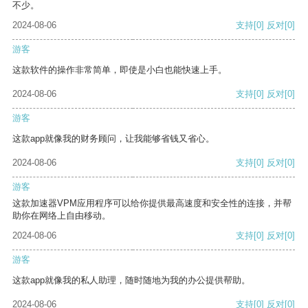
不少。
2024-08-06
支持
[0]
反对
[0]
游客
这款软件的操作非常简单，即使是小白也能快速上手。
2024-08-06
支持
[0]
反对
[0]
游客
这款app就像我的财务顾问，让我能够省钱又省心。
2024-08-06
支持
[0]
反对
[0]
游客
这款加速器VPM应用程序可以给你提供最高速度和安全性的连接，并帮
助你在网络上自由移动。
2024-08-06
支持
[0]
反对
[0]
游客
这款app就像我的私人助理，随时随地为我的办公提供帮助。
2024-08-06
支持
[0]
反对
[0]