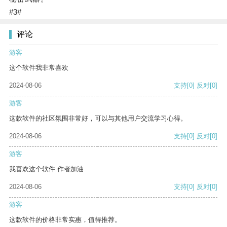
#3#
评论
游客
这个软件我非常喜欢
2024-08-06
支持
[0]
反对
[0]
游客
这款软件的社区氛围非常好，可以与其他用户交流学习心得。
2024-08-06
支持
[0]
反对
[0]
游客
我喜欢这个软件 作者加油
2024-08-06
支持
[0]
反对
[0]
游客
这款软件的价格非常实惠，值得推荐。