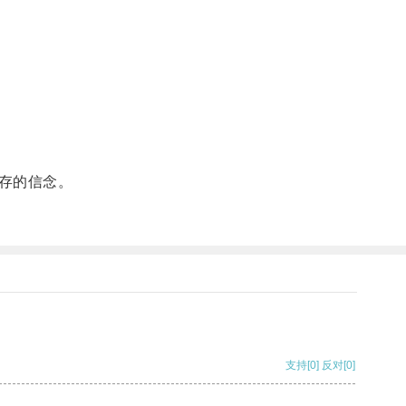
存的信念。
支持
[0]
反对
[0]