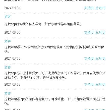
2024-08-08
支持
[0]
反对
[0]
游客
这款app就像我的私人导游，带我领略世界各地的美景。
2024-08-08
支持
[0]
反对
[0]
游客
这款加速器VPM应用程序已经为我们带来了无限的流畅体验和安全性保
护。
2024-08-08
支持
[0]
反对
[0]
游客
这款app的功能非常强大，可以满足我所有的工作需求。我可以使用它来
编辑文档、制作演示文稿、管理日程安排等。
2024-08-08
支持
[0]
反对
[0]
游客
这款加速器app的操作有点复杂，可以简化一下，比如将设置页面进行优
化。