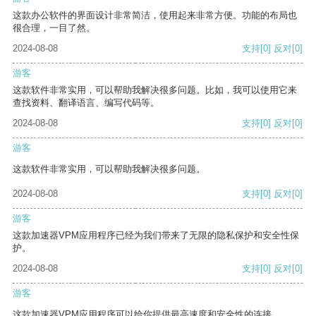
这款办公软件的界面设计非常简洁，使用起来非常方便。功能的布局也
很合理，一目了然。
2024-08-08
支持
[0]
反对
[0]
游客
这款软件非常实用，可以帮助我解决很多问题。比如，我可以使用它来
查找资料、翻译语言、编写代码等。
2024-08-08
支持
[0]
反对
[0]
游客
这款软件非常实用，可以帮助我解决很多问题。
2024-08-08
支持
[0]
反对
[0]
游客
这款加速器VPM应用程序已经为我们带来了无限的隐私保护和安全性保
护。
2024-08-08
支持
[0]
反对
[0]
游客
这款加速器VPM应用程序可以给你提供最高速度和安全性的连接。