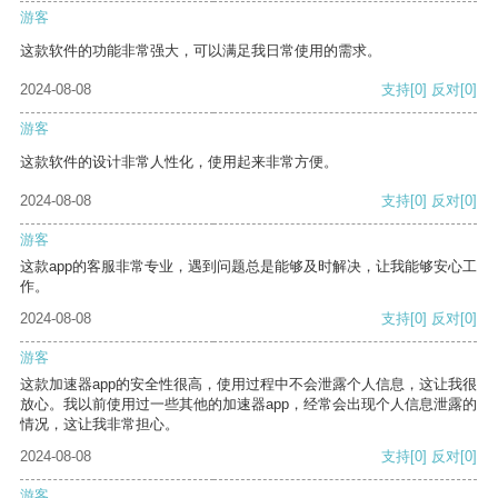
游客
这款软件的功能非常强大，可以满足我日常使用的需求。
2024-08-08
支持
[0]
反对
[0]
游客
这款软件的设计非常人性化，使用起来非常方便。
2024-08-08
支持
[0]
反对
[0]
游客
这款app的客服非常专业，遇到问题总是能够及时解决，让我能够安心工
作。
2024-08-08
支持
[0]
反对
[0]
游客
这款加速器app的安全性很高，使用过程中不会泄露个人信息，这让我很
放心。我以前使用过一些其他的加速器app，经常会出现个人信息泄露的
情况，这让我非常担心。
2024-08-08
支持
[0]
反对
[0]
游客