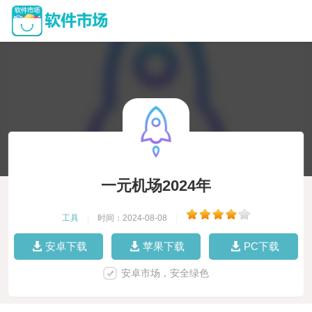
一元机场2024年
工具
|
时间：2024-08-08
|
安卓下载
苹果下载
PC下载
安卓市场，安全绿色