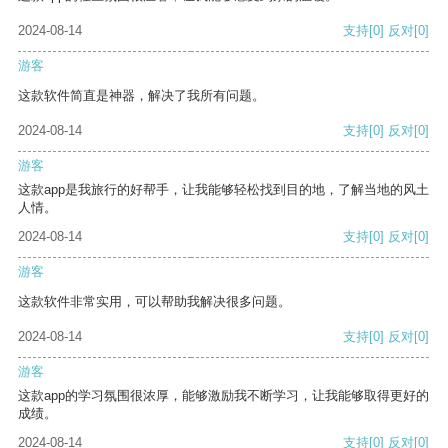
2024-08-14
支持
[0]
反对
[0]
游客
这款软件简直是神器，解决了我所有问题。
2024-08-14
支持
[0]
反对
[0]
游客
这款app是我旅行的好帮手，让我能够轻松找到目的地，了解当地的风土
人情。
2024-08-14
支持
[0]
反对
[0]
游客
这款软件非常实用，可以帮助我解决很多问题。
2024-08-14
支持
[0]
反对
[0]
游客
这款app的学习氛围很浓厚，能够激励我不断学习，让我能够取得更好的
成绩。
2024-08-14
支持
[0]
反对
[0]