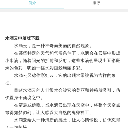
简介
排行
水滴云电脑版下载
水滴云，是一种神奇而美丽的自然现象。
在某些特定的天气和气候条件下，水滴会在云层中形成
小水滴，随着阳光的折射和反射，这些水滴会呈现出五彩斑
斓的色彩，犹如一幅水彩画般绚丽多彩。
水滴云又称作彩虹云，它的出现常常被视为吉祥的象
征。
目睹水滴云的人们常常会被它的美丽和神秘所吸引，仿
佛置身于仙境之中。
在清晨或傍晚，当水滴云出现在天空中，将整个天空点
缀得如梦似幻，让人感叹大自然的鬼斧神工。
水滴云给人一种清新的感觉，让人心情愉悦，仿佛忘却
了一切烦恼。