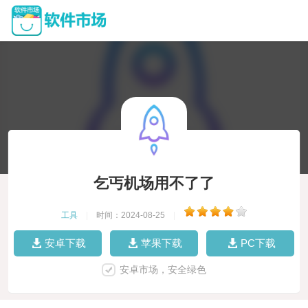
乞丐机场用不了了
工具
|
时间：2024-08-25
|
安卓下载
苹果下载
PC下载
安卓市场，安全绿色