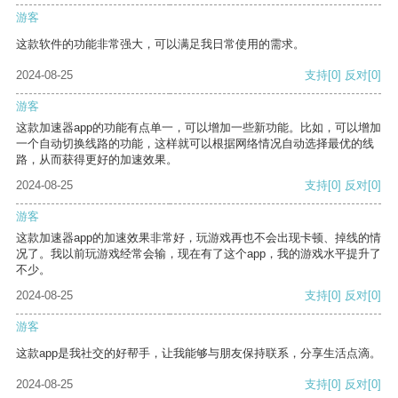
游客
这款软件的功能非常强大，可以满足我日常使用的需求。
2024-08-25
支持
[0]
反对
[0]
游客
这款加速器app的功能有点单一，可以增加一些新功能。比如，可以增加
一个自动切换线路的功能，这样就可以根据网络情况自动选择最优的线
路，从而获得更好的加速效果。
2024-08-25
支持
[0]
反对
[0]
游客
这款加速器app的加速效果非常好，玩游戏再也不会出现卡顿、掉线的情
况了。我以前玩游戏经常会输，现在有了这个app，我的游戏水平提升了
不少。
2024-08-25
支持
[0]
反对
[0]
游客
这款app是我社交的好帮手，让我能够与朋友保持联系，分享生活点滴。
2024-08-25
支持
[0]
反对
[0]