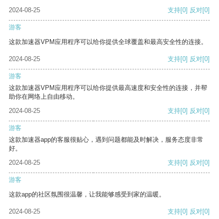
2024-08-25
支持
[0]
反对
[0]
游客
这款加速器VPM应用程序可以给你提供全球覆盖和最高安全性的连接。
2024-08-25
支持
[0]
反对
[0]
游客
这款加速器VPM应用程序可以给你提供最高速度和安全性的连接，并帮
助你在网络上自由移动。
2024-08-25
支持
[0]
反对
[0]
游客
这款加速器app的客服很贴心，遇到问题都能及时解决，服务态度非常
好。
2024-08-25
支持
[0]
反对
[0]
游客
这款app的社区氛围很温馨，让我能够感受到家的温暖。
2024-08-25
支持
[0]
反对
[0]