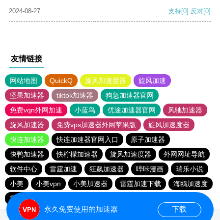
2024-08-27
支持
[0]
反对
[0]
友情链接
网站地图
QuickQ
旋风加速度器
旋风加速
坚果加速器
tiktok加速器
狗急加速器官网
免费vqn外网加速
小蓝鸟
优途加速器官网
风驰加速器
旋风加速器
免费vps加速器外网苹果版
旋风加速度器
快连加速器
快连加速器官网入口
原子加速器
快鸭加速器
快柠檬加速器
旋风加速度器
外网网址导航
软件中心
雷霆加速
狂飙加速器
哔咔漫画
瑞乐小说
小美
小美vpn
小美加速器
雷霆加速下载
海鸥加速度
雷霆加速版ins
海鸥加速器下载
雷霆加速
永久免费使用的加速器
下载