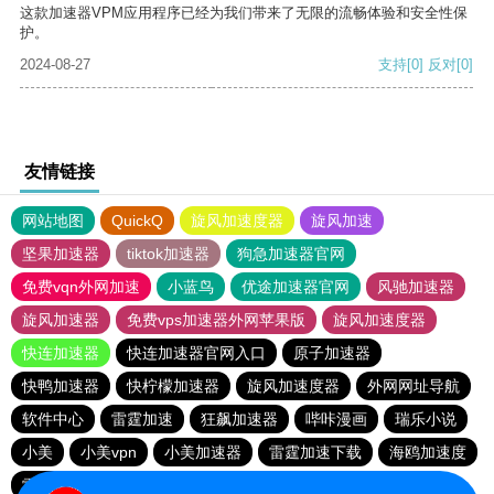
这款加速器VPM应用程序已经为我们带来了无限的流畅体验和安全性保
护。
2024-08-27
支持
[0]
反对
[0]
友情链接
网站地图
QuickQ
旋风加速度器
旋风加速
坚果加速器
tiktok加速器
狗急加速器官网
免费vqn外网加速
小蓝鸟
优途加速器官网
风驰加速器
旋风加速器
免费vps加速器外网苹果版
旋风加速度器
快连加速器
快连加速器官网入口
原子加速器
快鸭加速器
快柠檬加速器
旋风加速度器
外网网址导航
软件中心
雷霆加速
狂飙加速器
哔咔漫画
瑞乐小说
小美
小美vpn
小美加速器
雷霆加速下载
海鸥加速度
雷霆加速版ins
海鸥加速器下载
雷霆加速