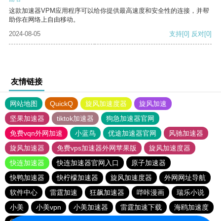
这款加速器VPM应用程序可以给你提供最高速度和安全性的连接，并帮
助你在网络上自由移动。
2024-08-05
支持
[0]
反对
[0]
友情链接
网站地图
QuickQ
旋风加速度器
旋风加速
坚果加速器
tiktok加速器
狗急加速器官网
免费vqn外网加速
小蓝鸟
优途加速器官网
风驰加速器
旋风加速器
免费vps加速器外网苹果版
旋风加速度器
快连加速器
快连加速器官网入口
原子加速器
快鸭加速器
快柠檬加速器
旋风加速度器
外网网址导航
软件中心
雷霆加速
狂飙加速器
哔咔漫画
瑞乐小说
小美
小美vpn
小美加速器
雷霆加速下载
海鸥加速度